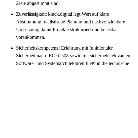
Ziele abgestimmt sind.
Zuverlässigkeit: krack.digital legt Wert auf klare
Abstimmung, realistische Planung und nachvollziehbare
Umsetzung, damit Projekte strukturiert und belastbar
vorankommen.
Sicherheitskompetenz: Erfahrung mit funktionaler
Sicherheit nach IEC 61508 sowie mit sicherheitsrelevanten
Software- und Systemarchitekturen fließt in die technische
Umsetzung ein.
Flexibilität und Skalierbarkeit: Durch ein Netzwerk aus
freiberuflichen Entwicklern und spezialisierten
Partnerunternehmen können Projekte bei Bedarf fachlich
und personell erweitert werden.
Cybersecurity immer im Blick: Digitale Nachrüstung wird
immer auch im Kontext möglicher Bedrohungen betrachtet
– von geschützter Kommunikation über Zugriffsrechte bis